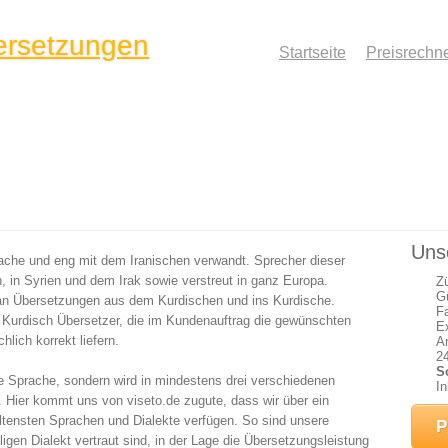
Startseite
Preisrechn
Uns
ache und eng mit dem Iranischen verwandt. Sprecher dieser
n, in Syrien und dem Irak sowie verstreut in ganz Europa.
Z
G
an Übersetzungen aus dem Kurdischen und ins Kurdische.
F
rn Kurdisch Übersetzer, die im Kundenauftrag die gewünschten
E
lich korrekt liefern.
An
2
S
ne Sprache, sondern wird in mindestens drei verschiedenen
In
 Hier kommt uns von viseto.de zugute, dass wir über ein
tensten Sprachen und Dialekte verfügen. So sind unsere
P
igen Dialekt vertraut sind, in der Lage die Übersetzungsleistung