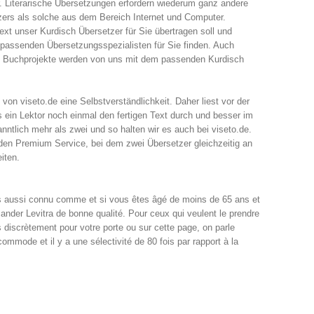
 Literarische Übersetzungen erfordern wiederum ganz andere
zers als solche aus dem Bereich Internet und Computer.
xt unser Kurdisch Übersetzer für Sie übertragen soll und
 passenden Übersetzungsspezialisten für Sie finden. Auch
e Buchprojekte werden von uns mit dem passenden Kurdisch
von viseto.de eine Selbstverständlichkeit. Daher liest vor der
 ein Lektor noch einmal den fertigen Text durch und besser im
nntlich mehr als zwei und so halten wir es auch bei viseto.de.
 den Premium Service, bei dem zwei Übersetzer gleichzeitig an
iten.
 aussi connu comme et si vous êtes âgé de moins de 65 ans et
nder Levitra de bonne qualité. Pour ceux qui veulent le prendre
 discrètement pour votre porte ou sur cette page, on parle
commode et il y a une sélectivité de 80 fois par rapport à la