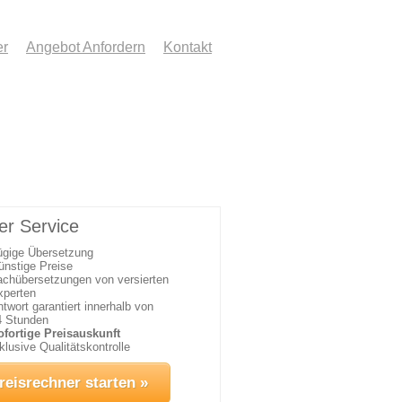
er
Angebot Anfordern
Kontakt
er Service
ügige Übersetzung
ünstige Preise
achübersetzungen von versierten
xperten
twort garantiert innerhalb von
4 Stunden
ofortige Preisauskunft
klusive Qualitätskontrolle
reisrechner starten »