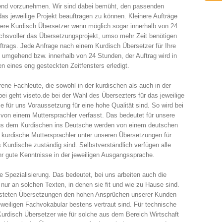
nd vorzunehmen. Wir sind dabei bemüht, den passenden
das jeweilige Projekt beauftragen zu können. Kleinere Aufträge
sere Kurdisch Übersetzer wenn möglich sogar innerhalb von 24
chsvoller das Übersetzungsprojekt, umso mehr Zeit benötigen
Auftrags. Jede Anfrage nach einem Kurdisch Übersetzer für Ihre
s umgehend bzw. innerhalb von 24 Stunden, der Auftrag wird in
eines eng gesteckten Zeitfensters erledigt.
ene Fachleute, die sowohl in der kurdischen als auch in der
i geht viseto.de bei der Wahl des Übersezters für das jeweilige
ie für uns Voraussetzung für eine hohe Qualität sind. So wird bei
l von einem Muttersprachler verfasst. Das bedeutet für unsere
aus dem Kurdischen ins Deutsche werden von einem deutschen
kurdische Muttersprachler unter unseren Übersetzungen für
urdische zuständig sind. Selbstverständlich verfügen alle
hr gute Kenntnisse in der jeweiligen Ausgangssprache.
die Spezialisierung. Das bedeutet, bei uns arbeiten auch die
ur an solchen Texten, in denen sie fit und wie zu Hause sind.
leisteten Übersetzungen den hohen Ansprüchen unserer Kunden
weiligen Fachvokabular bestens vertraut sind. Für technische
Kurdisch Übersetzer wie für solche aus dem Bereich Wirtschaft